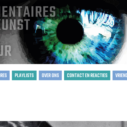
ENTAIRES
KUNST
UR
RES
PLAYLISTS
OVER ONS
CONTACT EN REACTIES
VRIEN