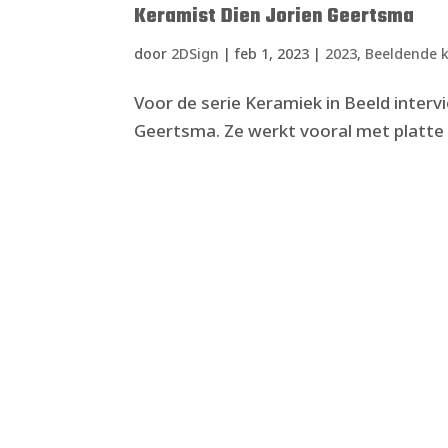
Keramist Dien Jorien Geertsma
door
2DSign
|
feb 1, 2023
|
2023
,
Beeldende 
Voor de serie Keramiek in Beeld inter
Geertsma. Ze werkt vooral met platte 