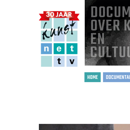
DOCUM
OVER 
EN
CULTU
HOME
DOCUMENTAI