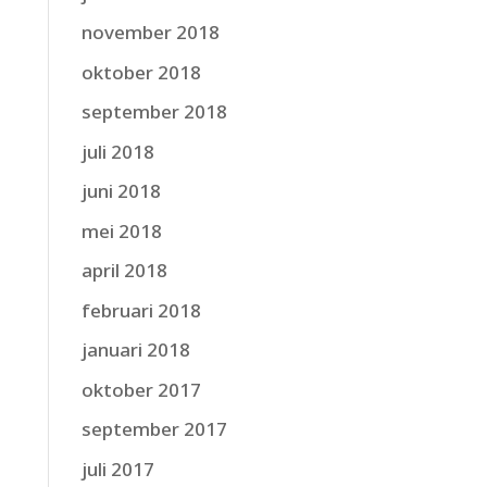
november 2018
oktober 2018
september 2018
juli 2018
juni 2018
mei 2018
april 2018
februari 2018
januari 2018
oktober 2017
september 2017
juli 2017