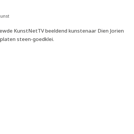
kunst
viewde KunstNetTV beeldend kunstenaar Dien Jorien
platen steen-goedklei.