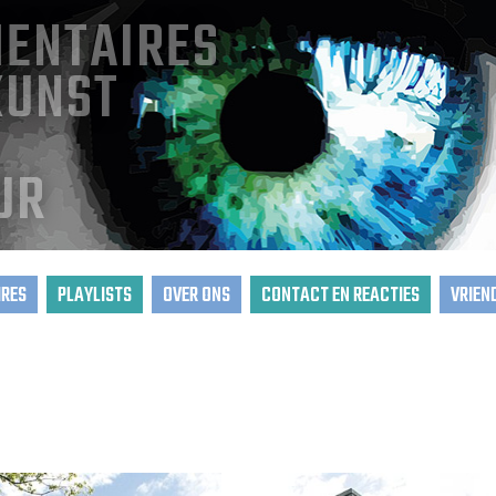
ENTAIRES
KUNST
UR
RES
PLAYLISTS
OVER ONS
CONTACT EN REACTIES
VRIEN