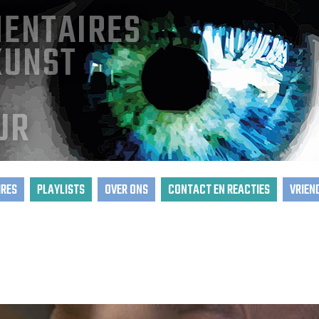
ENTAIRES
KUNST
UR
RES
PLAYLISTS
OVER ONS
CONTACT EN REACTIES
VRIEN