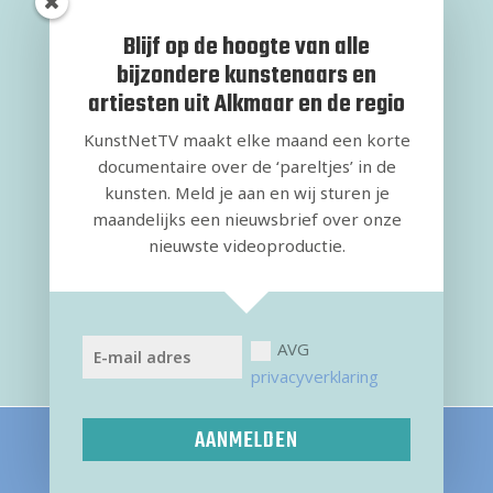
Blijf op de hoogte van alle
bijzondere kunstenaars en
artiesten uit Alkmaar en de regio
KunstNetTV maakt elke maand een korte
documentaire over de ‘pareltjes’ in de
kunsten. Meld je aan en wij sturen je
maandelijks een nieuwsbrief over onze
nieuwste videoproductie.
AVG
privacyverklaring
AANMELDEN
Copyright ©
2026 KunstNetTV |
Privacyverklaring
| Ontwerp
2DSign