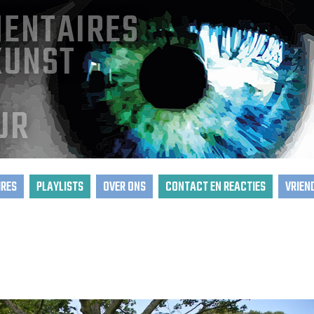
ENTAIRES
KUNST
UR
RES
PLAYLISTS
OVER ONS
CONTACT EN REACTIES
VRIEN