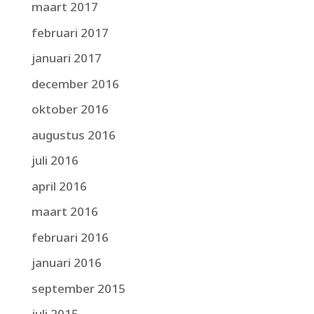
maart 2017
februari 2017
januari 2017
december 2016
oktober 2016
augustus 2016
juli 2016
april 2016
maart 2016
februari 2016
januari 2016
september 2015
juli 2015