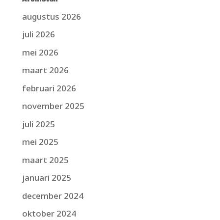
augustus 2026
juli 2026
mei 2026
maart 2026
februari 2026
november 2025
juli 2025
mei 2025
maart 2025
januari 2025
december 2024
oktober 2024