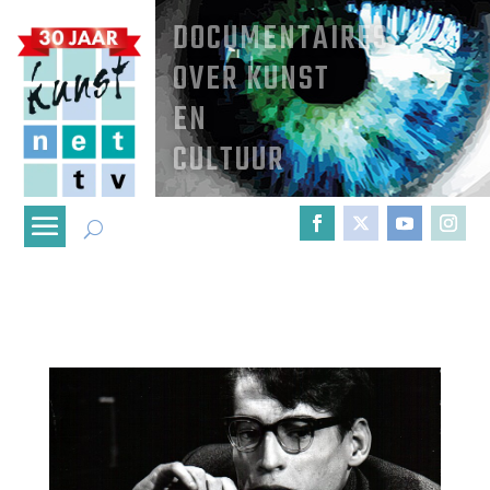
DOCUMENTAIRES
OVER KUNST
EN
CULTUUR