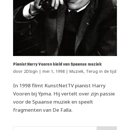
Pianist Harry Vooren hield van Spaanse muziek
door
2DSign
|
mei 1, 1998
|
Muziek
,
Terug in de tijd
In 1998 filmt KunstNetTV pianist Harry
Vooren bij Ypma. Hij vertelt over zijn passie
voor de Spaanse muziek en speelt
fragmenten van De Falla.