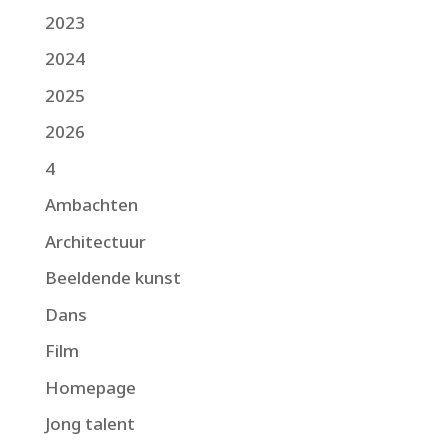
2023
2024
2025
2026
4
Ambachten
Architectuur
Beeldende kunst
Dans
Film
Homepage
Jong talent