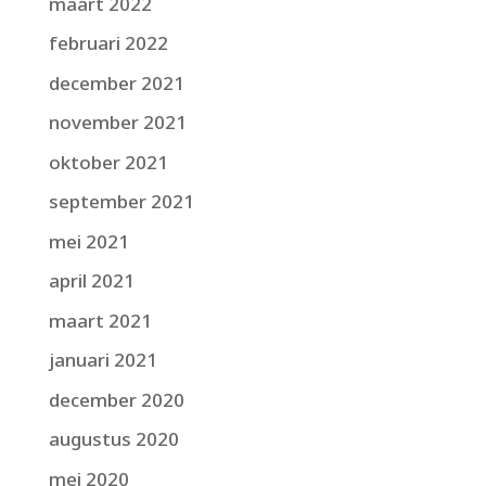
maart 2022
februari 2022
december 2021
november 2021
oktober 2021
september 2021
mei 2021
april 2021
maart 2021
januari 2021
december 2020
augustus 2020
mei 2020