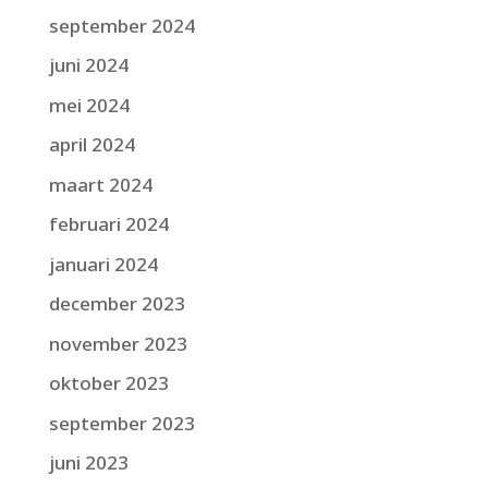
september 2024
juni 2024
mei 2024
april 2024
maart 2024
februari 2024
januari 2024
december 2023
november 2023
oktober 2023
september 2023
juni 2023