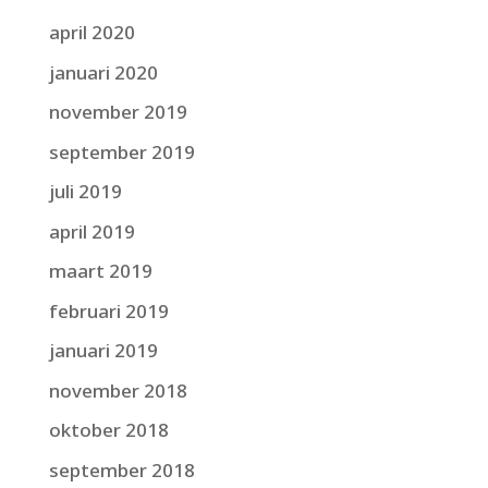
april 2020
januari 2020
november 2019
september 2019
juli 2019
april 2019
maart 2019
februari 2019
januari 2019
november 2018
oktober 2018
september 2018