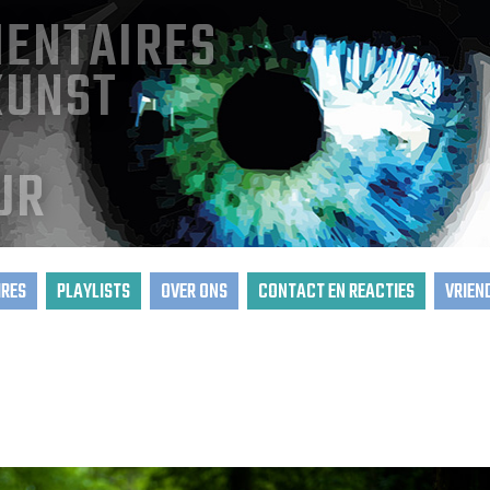
ENTAIRES
KUNST
UR
RES
PLAYLISTS
OVER ONS
CONTACT EN REACTIES
VRIEN