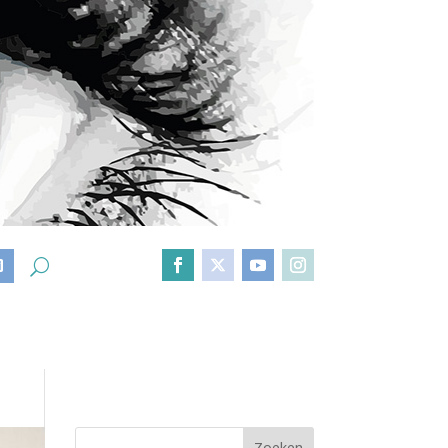
D
Zoeken