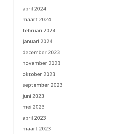
april 2024
maart 2024
februari 2024
januari 2024
december 2023
november 2023
oktober 2023
september 2023
juni 2023
mei 2023
april 2023
maart 2023