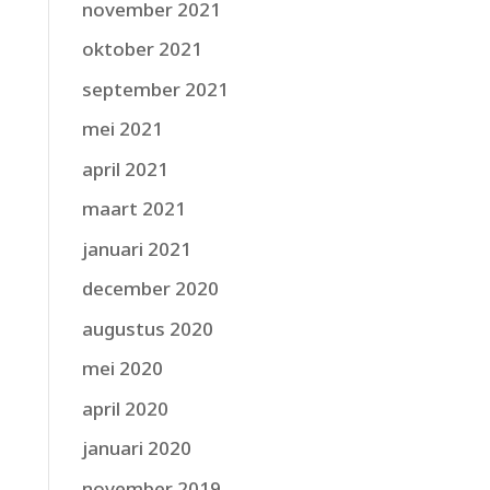
november 2021
oktober 2021
september 2021
mei 2021
april 2021
maart 2021
januari 2021
december 2020
augustus 2020
mei 2020
april 2020
januari 2020
november 2019