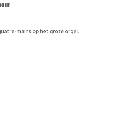
maar
quatre-mains op het grote orgel.