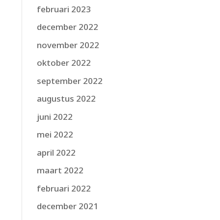
februari 2023
december 2022
november 2022
oktober 2022
september 2022
augustus 2022
juni 2022
mei 2022
april 2022
maart 2022
februari 2022
december 2021