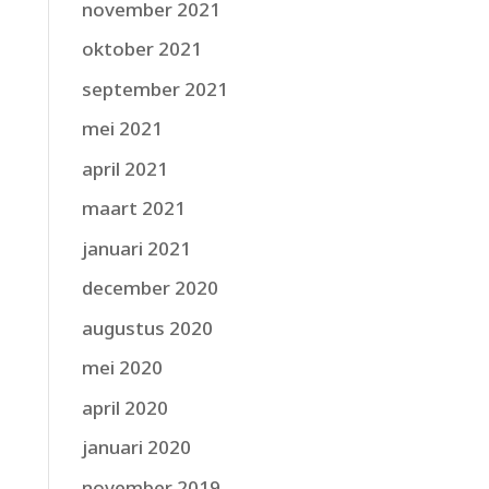
november 2021
oktober 2021
september 2021
mei 2021
april 2021
maart 2021
januari 2021
december 2020
augustus 2020
mei 2020
april 2020
januari 2020
november 2019