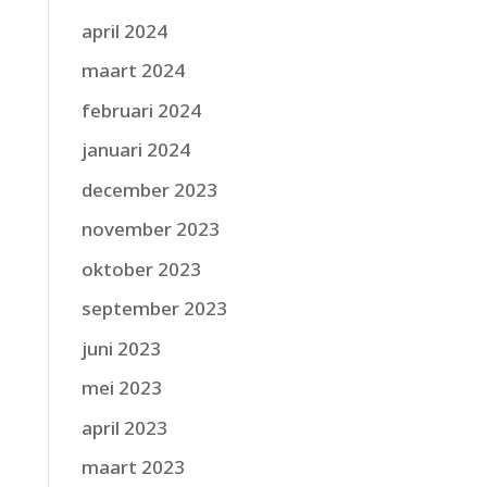
april 2024
maart 2024
februari 2024
januari 2024
december 2023
november 2023
oktober 2023
september 2023
juni 2023
mei 2023
april 2023
maart 2023