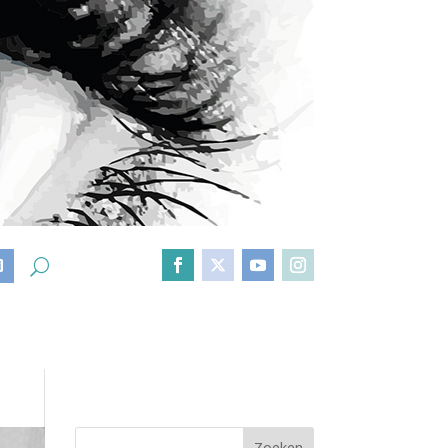
D
Zoeken