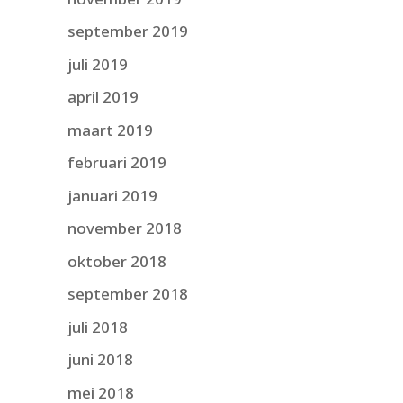
september 2019
juli 2019
april 2019
maart 2019
februari 2019
januari 2019
november 2018
oktober 2018
september 2018
juli 2018
juni 2018
mei 2018