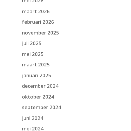
mei 2026
maart 2026
februari 2026
november 2025
juli 2025
mei 2025
maart 2025
januari 2025
december 2024
oktober 2024
september 2024
juni 2024
mei 2024