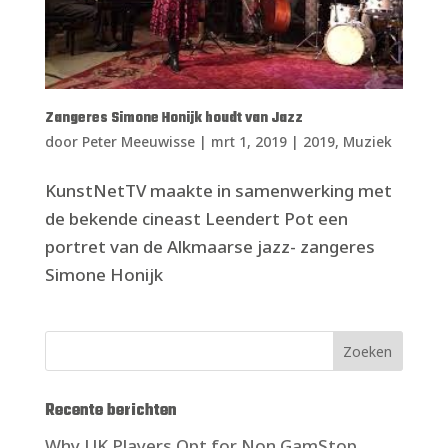
Zangeres Simone Honijk houdt van Jazz
door
Peter Meeuwisse
|
mrt 1, 2019
|
2019
,
Muziek
KunstNetTV maakte in samenwerking met
de bekende cineast Leendert Pot een
portret van de Alkmaarse jazz- zangeres
Simone Honijk
Zoeken
Recente berichten
Why UK Players Opt for Non GamStop