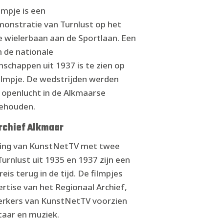
lmpje is een
onstratie van Turnlust op het
e wielerbaan aan de Sportlaan. Een
n de nationale
schappen uit 1937 is te zien op
ilmpje. De wedstrijden werden
e openlucht in de Alkmaarse
gehouden.
rchief Alkmaar
ding van KunstNetTV met twee
Turnlust uit 1935 en 1937 zijn een
eis terug in de tijd. De filmpjes
ertise van het Regionaal Archief,
rkers van KunstNetTV voorzien
aar en muziek.