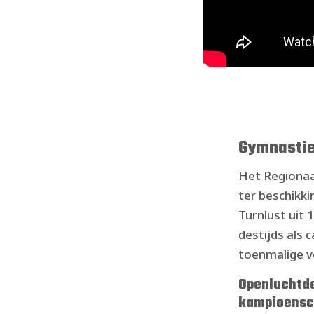
Gymnastie
Het Regionaa
ter beschikk
Turnlust uit 
destijds als
toenmalige voo
Openluchtd
kampioensc