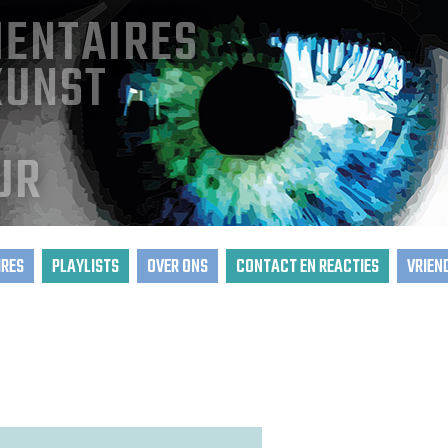
ENTAIRES
KUNST
UR
RES
PLAYLISTS
OVER ONS
CONTACT EN REACTIES
VRIEN