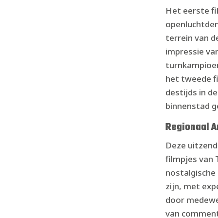
Het eerste fi
openluchtdem
terrein van d
impressie va
turnkampioen
het tweede f
destijds in d
binnenstad 
Regionaal A
Deze uitzen
filmpjes van 
nostalgische r
zijn, met exp
door medewe
van comment