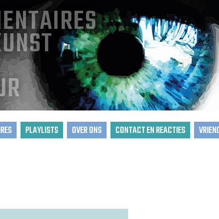
ENTAIRES
KUNST
UR
RES
PLAYLISTS
OVER ONS
CONTACT EN REACTIES
VRIEN