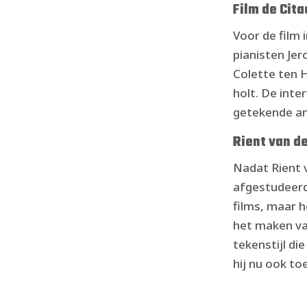
Film de Cita
Voor de film
pianisten Je
Colette ten 
holt. De int
getekende an
Rient van d
Nadat Rient
afgestudeerd
films, maar 
het maken va
tekenstijl die
hij nu ook toe