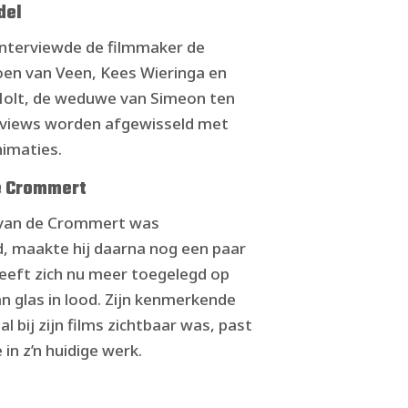
del
 interviewde de filmmaker de
roen van Veen, Kees Wieringa en
Holt, de weduwe van Simeon ten
erviews worden afgewisseld met
imaties.
e Crommert
 van de Crommert was
, maakte hij daarna nog een paar
heeft zich nu meer toegelegd op
n glas in lood. Zijn kenmerkende
 al bij zijn films zichtbaar was, past
 in z’n huidige werk.