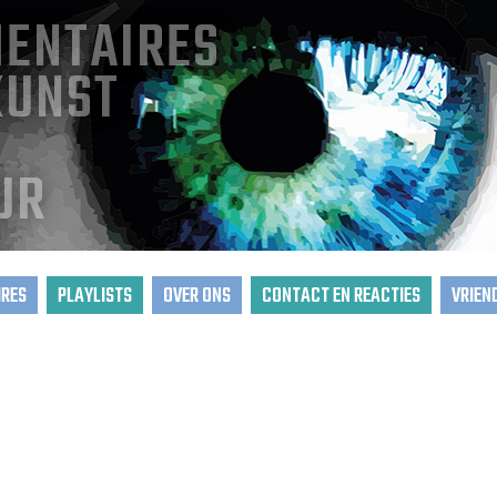
ENTAIRES
KUNST
UR
RES
PLAYLISTS
OVER ONS
CONTACT EN REACTIES
VRIEN